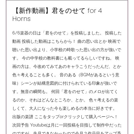
【新作動画】君をのせて for 4
Horns
6/6楽器の日は「君をのせて」を投稿しました。 投稿した
動画 投稿した動画はこちらから！ 曲の思い出とか 映画で
聴いた思い出より、小学校の時歌った思い出の方が強いで
す。 今の中学校の教科書にも載ってるらしいですね。 映
画の方は、今改めてみてあのキャラこうだったんだ、とか
色々考えることも多く。 音のある（BGMがあるという意
味）シーンが結構意図的に付けられている印象が強いで
す。無音の瞬間も。 何回「君をのせて」のメロが出てく
るのか、それはどんなところか、とか。 色々考えるの楽
しくて、大人になった今も楽しめるの本当に好きです。
出版の楽譜 ここをタップorクリックして購入ページへ！
次回予告 Youtubeは月に一回投稿を目指して制作中だった
のですが、先月できなかったので今月２作品目をアップ予