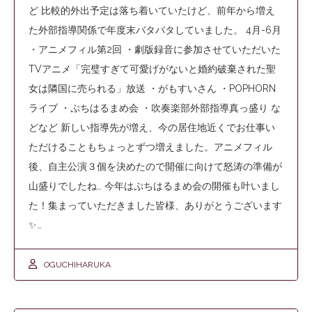
ど 比較的外出予定は落ち着いていたけど、前年から増え
た外部指導関係で年度末バタバタしていました。 4月-6月
・アニメフィル第2回 ・劇版録音に参加させていただいた
TVアニメ「完璧すぎて可愛げがないと婚約破棄された聖
女は隣国に売られる」放送 ・がもすいさん ・POPHORN
ライブ ・ぷちはるまめ会 ・吹奏楽部外部指導真っ盛り な
どなど 新しい指導先が増え、今の居住地近くでお仕事い
ただけることもちょっとずつ増えました。アニメフィル
後、自主公演３個を決めたので開催に向けて怒涛の準備が
山盛りでしたね… 今年はぷちはるまめ会の開催も叶いまし
た！集まっていただきました皆様、ありがとうございます
✨…
OGUCHIHARUKA