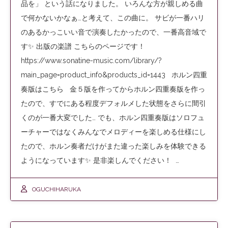
品を」 という話になりました。 いろんな方が親しめる曲
で何かないかなぁ…と考えて、この曲に。 サビが一番ハリ
のあるかっこいい音で演奏したかったので、一番高音域で
す✨ 出版の楽譜 こちらのページです！
https://www.sonatine-music.com/library/?
main_page=product_info&products_id=1443 ホルン四重
奏版はこちら 金５版を作ってからホルン四重奏版を作っ
たので、すでにある程度デフォルメした状態をさらに間引
くのが一番大変でした… でも、ホルン四重奏版はソロフュ
ーチャーではなくみんなでメロディーを楽しめる仕様にし
たので、ホルン奏者だけがまた違った楽しみを体験できる
ようになっています✨ 是非楽しんでください！ …
OGUCHIHARUKA