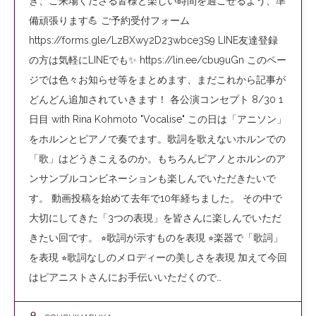
き、ご来場くださる皆様と楽しい時間を過ごせるよう、準
備頑張ります💪 ご予約受付フォーム
https://forms.gle/LzBXwy2D23wbce3S9 LINE友達登録
の方は気軽にLINEでも✨ https://lin.ee/cbu9uGn このペー
ジでは色々お知らせ等をまとめます、まだこれから記事が
どんどん追加されていきます！ 各公演コンセプト 8/30 1
日目 with Rina Kohmoto "Vocalise" この日は「アニソン」
をホルンとピアノで奏でます。歌詞を歌えないホルンでの
「歌」はどうきこえるのか。もちろんピアノとホルンのア
ンサンブルコンビネーションも楽しんでいただきたいで
す。 動画投稿を始めて去年で10年経ちました。 その中で
大切にしてきた「3つの表現」を皆さんに楽しんでいただ
きたい回です。 ⭐︎歌詞が示すものを表現 ⭐︎楽器で「歌詞」
を表現 ⭐︎歌詞なしのメロディーの美しさを表現 加えて今回
はピアニストさんにお手伝いいただくので…