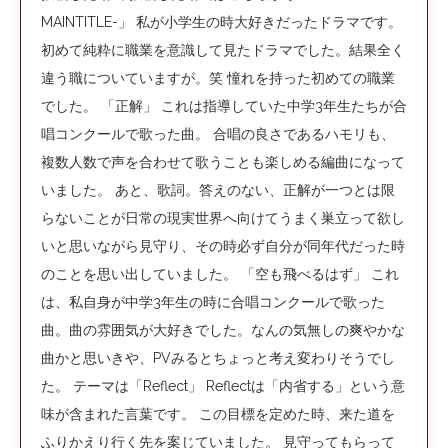
MAINTITLE-」 私が小学生の時大好きだったドラマです。
初めて純粋に職業を意識して見たドラマでした。結果全く
違う職についていますが。笑 憧れを持った初めての職業
でした。 「正解」 これは指導していた中学3年生たちが合
唱コンクールで歌った曲。 合唱の良さであるハモリも、
複数人数で声を合わせて歌うことも楽しめる編曲になって
いました。 あと、歌詞。答えのない、正解が一つとは限
らないことが日常の現実世界へ向けてうまく巣立って欲し
いと思いながら見守り、その時必ず自分が同年代だった時
のことを思い出していました。 「空も飛べるはず」 これ
は、私自身が中学3年生の時に合唱コンクールで歌った
曲。曲の雰囲気が大好きでした。なんの気無しの爽やかな
曲かと思いきや、PVみるとちょっと考え変わりそうでし
た。 テーマは「Reflect」 Reflectは「内省する」という意
味が含まれた言葉です。 この目標を定めた時、来た道を
ふりかえり行く先を案じていました。 見守ってもらって