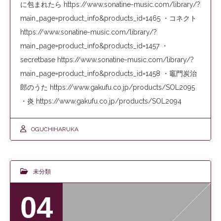
に包まれたら https://www.sonatine-music.com/library/?
main_page=product_info&products_id=1465 ・コネクト
https://www.sonatine-music.com/library/?
main_page=product_info&products_id=1457 ・
secretbase https://www.sonatine-music.com/library/?
main_page=product_info&products_id=1458 ・竈門炭治
郎のうた https://www.gakufu.co.jp/products/SOL2095
・炎 https://www.gakufu.co.jp/products/SOL2094
OGUCHIHARUKA
未分類
04