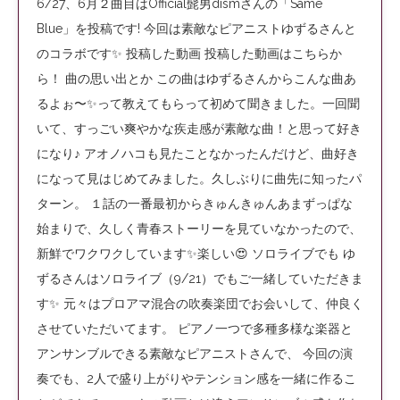
6/27、6月２曲目はOfficial髭男dismさんの「Same
Blue」を投稿です! 今回は素敵なピアニストゆずるさんと
のコラボです✨ 投稿した動画 投稿した動画はこちらか
ら！ 曲の思い出とか この曲はゆずるさんからこんな曲あ
るよぉ〜✨って教えてもらって初めて聞きました。一回聞
いて、すっごい爽やかな疾走感が素敵な曲！と思って好き
になり♪ アオノハコも見たことなかったんだけど、曲好き
になって見はじめてみました。久しぶりに曲先に知ったパ
ターン。 １話の一番最初からきゅんきゅんあまずっぱな
始まりで、久しく青春ストーリーを見ていなかったので、
新鮮でワクワクしています✨楽しい😍 ソロライブでも ゆ
ずるさんはソロライブ（9/21）でもご一緒していただきま
す✨ 元々はプロアマ混合の吹奏楽団でお会いして、仲良く
させていただいてます。 ピアノ一つで多種多様な楽器と
アンサンブルできる素敵なピアニストさんで、 今回の演
奏でも、2人で盛り上がりやテンション感を一緒に作るこ