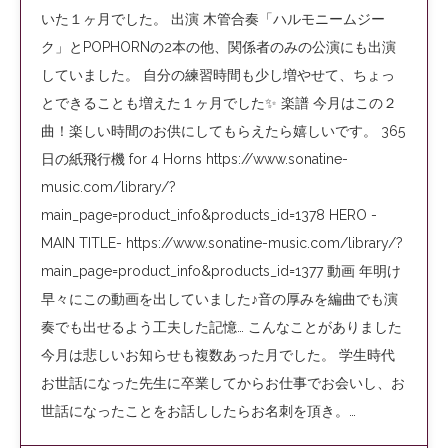
いた１ヶ月でした。 出演 木管合奏「ハルモニームジー
ク」とPOPHORNの2本の他、関係者のみの公演にも出演
していました。 自分の練習時間も少し増やせて、ちょっ
とできることも増えた１ヶ月でした✨ 楽譜 今月はこの２
曲！楽しい時間のお供にしてもらえたら嬉しいです。 365
日の紙飛行機 for 4 Horns https://www.sonatine-
music.com/library/?
main_page=product_info&products_id=1378 HERO -
MAIN TITLE- https://www.sonatine-music.com/library/?
main_page=product_info&products_id=1377 動画 年明け
早々にこの動画を出していました♪音の厚みを編曲でも演
奏でも出せるよう工夫した記憶… こんなことがありました
今月は悲しいお知らせも複数あった月でした。 学生時代
お世話になった先生に卒業してからお仕事でお会いし、お
世話になったことをお話ししたらお名刺を頂き。…