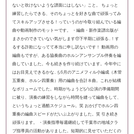
ないと吹けないような譜面にはしない」こと。 ちょっと
練習したらできる、そのちょっとを好きな曲で頑張ってみ
てスキルアップさせる！っていうのが今取り組んでいる編
曲や動画制作のモットーです。 ・編曲・新作楽譜出版が
まさかのできていない気がします🥺下半期に頑張る…！す
るする詐欺になってて本当に申し訳ないです！ 動画用の
編曲もですが、ある協奏曲のホルンアンサンブル伴奏を編
曲していました。今も続きを作り続けています。今年中に
はお目見えできるかな… 5,6月のアニメフィル小編成（木管
五重奏、ホルン四重奏）用の編曲を合計８曲。これが結構
なボリュームでした。時期がちょうど5/1公演の準備期間
に被り、演奏の練習をしながら時間を縫って編曲をして、
というちょっと過酷スケジュール。笑 おかげでホルン四
重奏の編曲スピードがだいぶ上がりました。笑 引き続き
頑張ります。 ・演奏指導毎週継続して千葉市の地域クラ
ブ指導員の活動がありました。短期的に見せていただくの