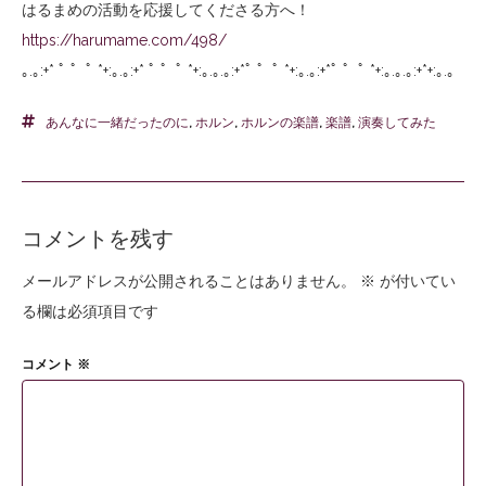
はるまめの活動を応援してくださる方へ！
https://harumame.com/498/
｡
.
｡
:+*
ﾟ
゜ﾟ
*+:
｡
.
｡
:+*
ﾟ
゜ﾟ
*+:
｡
.
｡
.
｡
:+*
ﾟ
゜ﾟ
*+:
｡
.
｡
:+*
ﾟ
゜ﾟ
*+:
｡
.
｡
.
｡
:+*+:
｡
.
｡
あんなに一緒だったのに
,
ホルン
,
ホルンの楽譜
,
楽譜
,
演奏してみた
コメントを残す
メールアドレスが公開されることはありません。
※
が付いてい
る欄は必須項目です
コメント
※