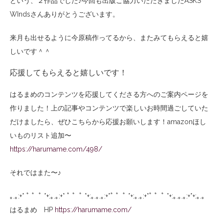
という、２作品でした♪今回も出版ご協力いただきましたASKS
WIndsさんありがとうございます。
来月も出せるように今原稿作ってるから、またみてもらえると嬉
しいです＾＾
応援してもらえると嬉しいです！
はるまめのコンテンツを応援してくださる方へのご案内ページを
作りました！上の記事やコンテンツで楽しいお時間過ごしていた
だけましたら、ぜひこちらから応援お願いします！amazonほし
いものリスト追加〜
https://harumame.com/498/
それではまた〜♪
｡.｡:+* ﾟ ゜ﾟ *+:｡.｡:+* ﾟ ゜ﾟ *+:｡.｡.｡:+*ﾟ ゜ﾟ *+:｡.｡:+*ﾟ ゜ﾟ *+:｡.｡.｡:+*+:｡.｡
はるまめ HP
https://harumame.com/