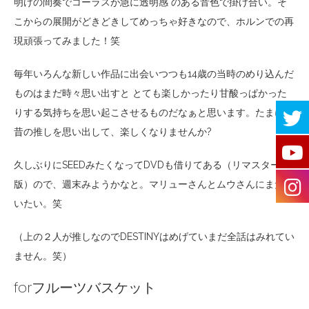
明けの間奏でコーラスが急に透明感 のある音色で掛け合い。そ
こからの展開がどきどきしてめっちゃ好きなので、ホルンでの再
現頑張ってみました！笑
毎年いろんな新しい作品に出会いつつも14歳の当時のめり込んだ
ものはまだ時々思い出すと とても楽しかったり甘酸っぱかった
りする気持ちを思い起こさせるものだなぁと思います。たまには
昔の推しを思い出して、楽しくなりませんか?
久しぶりにSEEDみたくなってDVDも借りてある（リマスター
版）ので、週末みようかなと。マリューさんとムウさんにまた会
いたい。笑
（上の２人が推しなのでDESTINYはめげていまだ全話はみれてい
ません。笑）
forフルーツバスケット