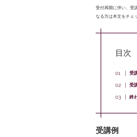
受付再開に伴い、受
なる方は本文をチェッ
目次
受
受
終
受講例