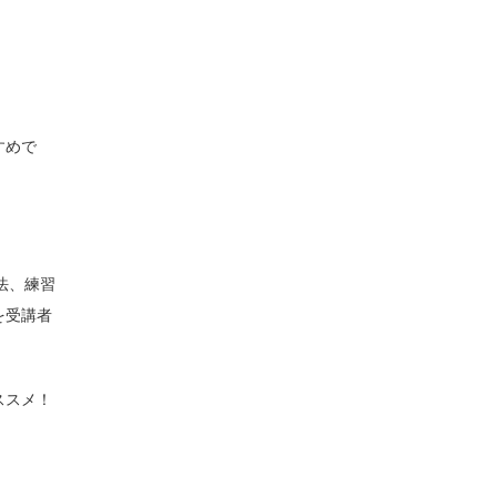
すめで
法、練習
を受講者
ススメ！