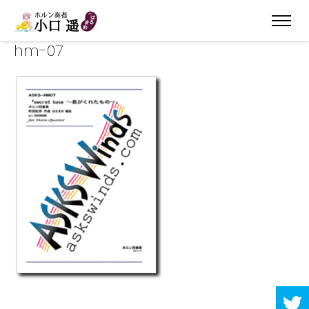
hm-07