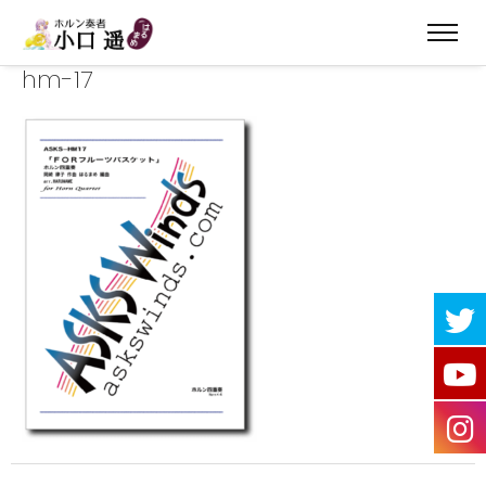
hm-17