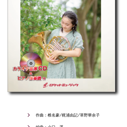
作曲：椎名豪/梶浦由記/草野華余子