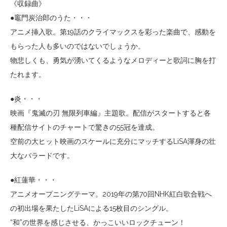
《収録曲》
●竈門炭治郎のうた・・・
アニメ挿入歌。第19話のクライマックスを彩った楽曲で、感動を
もらった人も多いのではないでしょうか。
物悲しくも、勇気が湧いてくるようなメロディーと歌詞に胸を打
たれます。
●炎・・・
映画『鬼滅の刃 無限列車編』主題歌。配信がスタートすると各
種配信サイトのチャートで驚きの55冠を達成。
空前の大ヒット映画のスケールに充分にマッチするLiSA渾身の壮
大なバラードです。
●紅蓮華・・・
アニメオープニングテーマ。2019年の第70回NHK紅白歌合戦へ
の初出場を果たしたLiSAによる15枚目のシングル。
“和”の世界を感じさせる、かっこいいロックチューン！