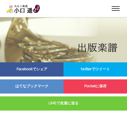
Facebookでシェア
twitterでツイート
はてなブックマーク
Pocketに保存
LINEで友達に送る