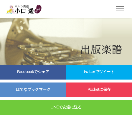
Facebookでシェア
twitterでツイート
はてなブックマーク
Pocketに保存
LINEで友達に送る