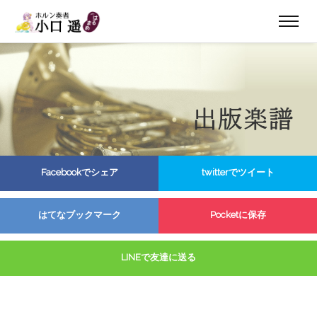
Facebookでシェア
twitterでツイート
はてなブックマーク
Pocketに保存
LINEで友達に送る