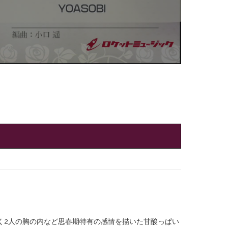
く2人の胸の内など思春期特有の感情を描いた甘酸っぱい