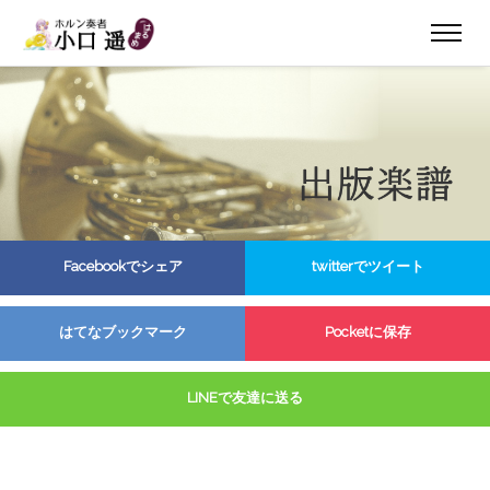
Facebookでシェア
twitterでツイート
はてなブックマーク
Pocketに保存
LINEで友達に送る